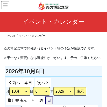
コ
ナ
ン
ビ
テ
ゲ
ン
ー
イベント・カレンダー
ツ
シ
へ
ョ
ス
ン
HOME
イベント・カレンダー
キ
に
ッ
移
プ
動
焱の博記念堂で開催されるイベント等の予定が確認できます。
※予告なく変更になる可能性がございます。予めご了承ください
2026年10月6日
前へ
本日
次へ
月
日
年
印刷
表示
月
週
日