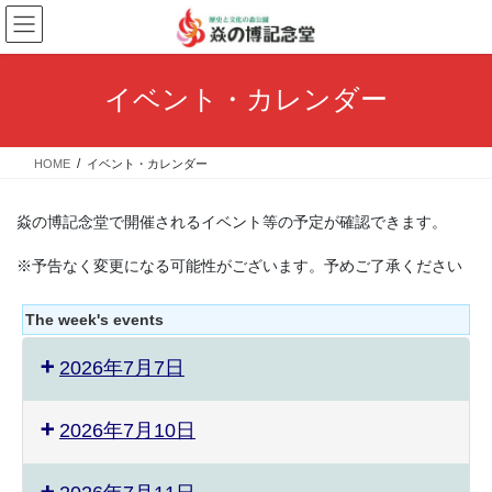
コ
ナ
ン
ビ
テ
ゲ
ン
ー
イベント・カレンダー
ツ
シ
へ
ョ
ス
ン
HOME
イベント・カレンダー
キ
に
ッ
移
プ
動
焱の博記念堂で開催されるイベント等の予定が確認できます。
※予告なく変更になる可能性がございます。予めご了承ください
The week's events
2026年7月7日
2026年7月10日