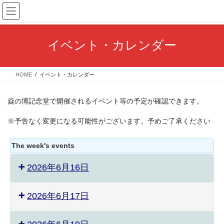
コ
ナ
ン
ビ
テ
ゲ
ン
ー
イベント・カレンダー
ツ
シ
へ
ョ
ス
ン
HOME
イベント・カレンダー
キ
に
ッ
移
プ
動
焱の博記念堂で開催されるイベント等の予定が確認できます。
※予告なく変更になる可能性がございます。予めご了承ください
The week's events
2026年6月16日
2026年6月17日