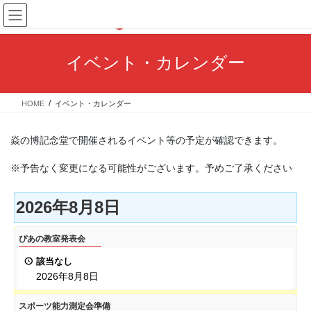
コ
ナ
ン
ビ
テ
ゲ
ン
ー
イベント・カレンダー
ツ
シ
へ
ョ
ス
ン
HOME
イベント・カレンダー
キ
に
ッ
移
プ
動
焱の博記念堂で開催されるイベント等の予定が確認できます。
※予告なく変更になる可能性がございます。予めご了承ください
2026年8月8日
ぴ
ぴあの教室発表会
あ
該当なし
の
2026年8月8日
教
室
ス
スポーツ能力測定会準備
発