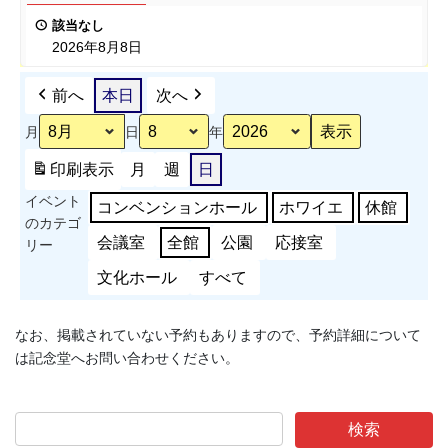
ポ
表
該当なし
ー
会
2026年8月8日
ツ
能
前へ
本日
次へ
力
測
月
日
年
定
会
印刷
表示
月
週
日
準
イベント
備
コンベンションホール
ホワイエ
休館
のカテゴ
会議室
全館
公園
応接室
リー
文化ホール
すべて
なお、掲載されていない予約もありますので、予約詳細について
は記念堂へお問い合わせください。