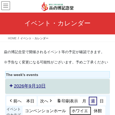
コ
ナ
ン
ビ
テ
ゲ
ン
ー
イベント・カレンダー
ツ
シ
へ
ョ
ス
ン
HOME
イベント・カレンダー
キ
に
ッ
移
プ
動
焱の博記念堂で開催されるイベント等の予定が確認できます。
※予告なく変更になる可能性がございます。予めご了承ください
The week's events
2026年9月10日
前へ
本日
次へ
印刷
表示
月
週
日
イベント
コンベンションホール
ホワイエ
休館
のカテゴ