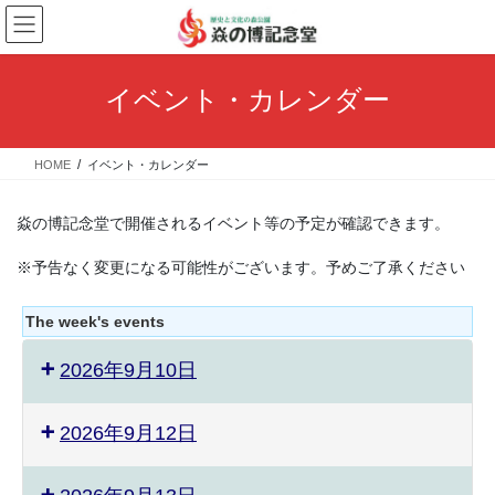
コ
ナ
ン
ビ
テ
ゲ
ン
ー
イベント・カレンダー
ツ
シ
へ
ョ
ス
ン
HOME
イベント・カレンダー
キ
に
ッ
移
プ
動
焱の博記念堂で開催されるイベント等の予定が確認できます。
※予告なく変更になる可能性がございます。予めご了承ください
The week's events
2026年9月10日
2026年9月12日