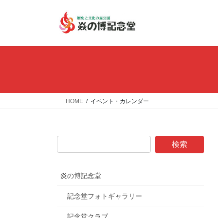
コ
ナ
ン
ビ
テ
ゲ
ン
ー
ツ
シ
へ
ョ
ス
ン
キ
に
ッ
移
HOME
イベント・カレンダー
プ
動
炎の博記念堂
記念堂フォトギャラリー
記念堂クラブ