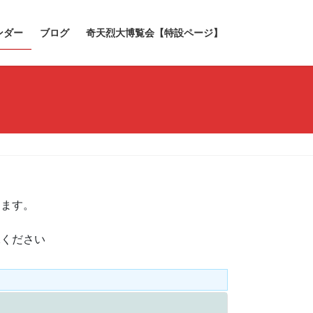
ンダー
ブログ
奇天烈大博覧会【特設ページ】
きます。
承ください