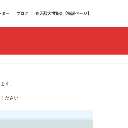
ンダー
ブログ
奇天烈大博覧会【特設ページ】
きます。
承ください