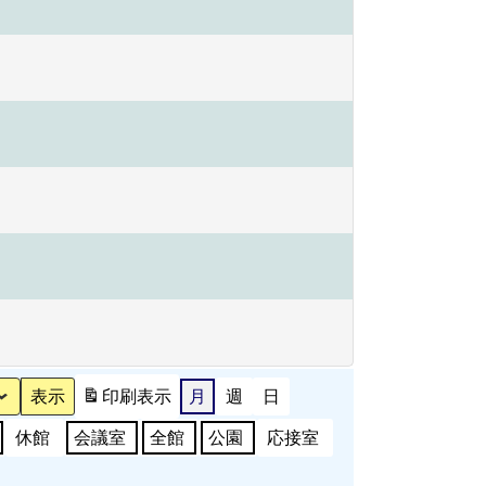
印刷
表示
月
週
日
休館
会議室
全館
公園
応接室