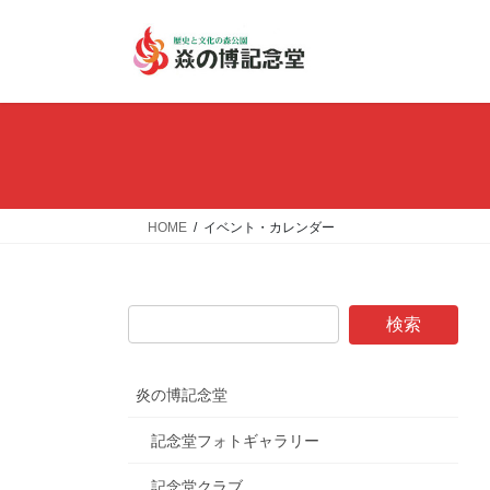
コ
ナ
ン
ビ
テ
ゲ
ン
ー
ツ
シ
へ
ョ
ス
ン
キ
に
ッ
移
HOME
イベント・カレンダー
プ
動
炎の博記念堂
記念堂フォトギャラリー
記念堂クラブ