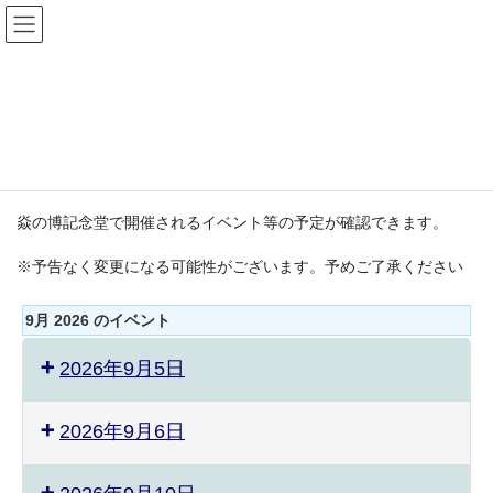
コ
ナ
ン
ビ
テ
ゲ
ン
ー
イベント・カレンダー
ツ
シ
へ
ョ
ス
ン
HOME
イベント・カレンダー
キ
に
ッ
移
プ
動
焱の博記念堂で開催されるイベント等の予定が確認できます。
※予告なく変更になる可能性がございます。予めご了承ください
9月 2026 のイベント
2026年9月5日
2026年9月6日