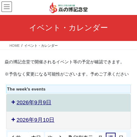
コ
ナ
ン
ビ
テ
ゲ
ン
ー
イベント・カレンダー
ツ
シ
へ
ョ
ス
ン
HOME
イベント・カレンダー
キ
に
ッ
移
プ
動
焱の博記念堂で開催されるイベント等の予定が確認できます。
※予告なく変更になる可能性がございます。予めご了承ください
The week's events
2026年9月9日
2026年9月10日