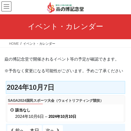
コ
ナ
ン
ビ
テ
ゲ
ン
ー
イベント・カレンダー
ツ
シ
へ
ョ
ス
ン
HOME
イベント・カレンダー
キ
に
ッ
移
プ
動
焱の博記念堂で開催されるイベント等の予定が確認できます。
※予告なく変更になる可能性がございます。予めご了承ください
2024年10月7日
SAGA2024
SAGA2024国民スポーツ大会（ウェイトリフティング競技）
国
該当なし
民
2024年10月6日
–
2024年10月10日
ス
ポ
前へ
本日
次へ
ー