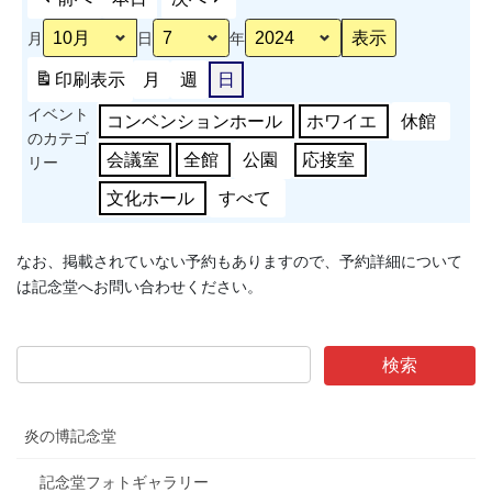
ツ
月
日
年
大
会
印刷
表示
月
週
日
（ウ
イベント
ェ
コンベンションホール
ホワイエ
休館
のカテゴ
イ
会議室
全館
公園
応接室
リー
ト
リ
文化ホール
すべて
フ
テ
なお、掲載されていない予約もありますので、予約詳細について
ィ
は記念堂へお問い合わせください。
ン
グ
競
技）
炎の博記念堂
記念堂フォトギャラリー