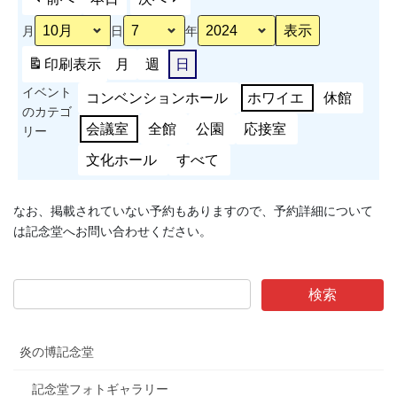
ツ
月
日
年
大
会
印刷
表示
月
週
日
（ウ
イベント
ェ
コンベンションホール
ホワイエ
休館
のカテゴ
イ
会議室
全館
公園
応接室
リー
ト
リ
文化ホール
すべて
フ
テ
なお、掲載されていない予約もありますので、予約詳細について
ィ
は記念堂へお問い合わせください。
ン
グ
競
技）
炎の博記念堂
記念堂フォトギャラリー