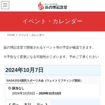
コ
ナ
ン
ビ
テ
ゲ
ン
ー
イベント・カレンダー
ツ
シ
へ
ョ
ス
ン
HOME
イベント・カレンダー
キ
に
ッ
移
プ
動
焱の博記念堂で開催されるイベント等の予定が確認できます。
※予告なく変更になる可能性がございます。予めご了承ください
2024年10月7日
SAGA2024
SAGA2024国民スポーツ大会（ウェイトリフティング競技）
国
該当なし
民
2024年10月6日
–
2024年10月10日
ス
ポ
前へ
本日
次へ
ー