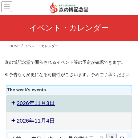
コ
ナ
ン
ビ
テ
ゲ
ン
ー
イベント・カレンダー
ツ
シ
へ
ョ
ス
ン
HOME
イベント・カレンダー
キ
に
ッ
移
プ
動
焱の博記念堂で開催されるイベント等の予定が確認できます。
※予告なく変更になる可能性がございます。予めご了承ください
The week's events
2026年11月3日
2026年11月4日