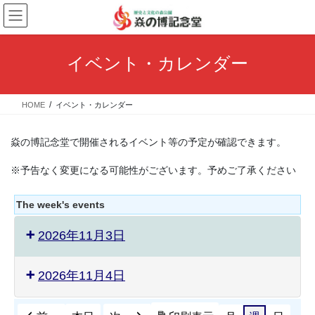
コ
ナ
ン
ビ
テ
ゲ
ン
ー
イベント・カレンダー
ツ
シ
へ
ョ
ス
ン
HOME
イベント・カレンダー
キ
に
ッ
移
プ
動
焱の博記念堂で開催されるイベント等の予定が確認できます。
※予告なく変更になる可能性がございます。予めご了承ください
The week's events
2026年11月3日
2026年11月4日