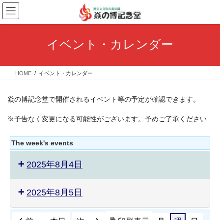
コ
ナ
ン
ビ
テ
ゲ
ン
ー
イベント・カレンダー
ツ
シ
へ
ョ
ス
ン
HOME
イベント・カレンダー
キ
に
ッ
移
プ
動
焱の博記念堂で開催されるイベント等の予定が確認できます。
※予告なく変更になる可能性がございます。予めご了承ください
The week's events
2025年8月4日
2025年8月5日