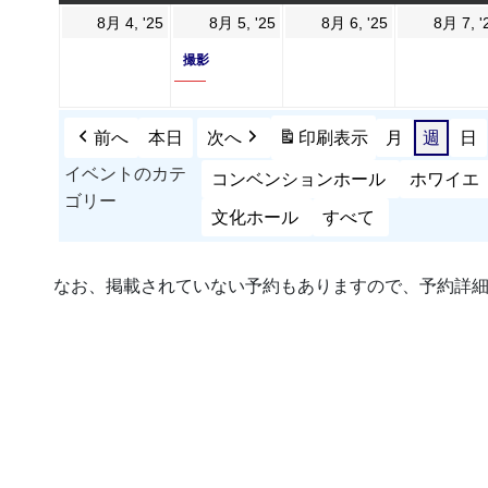
曜
曜
曜
曜
2025
2025
(1
2025
8月 4, '25
8月 5, '25
8月 6, '25
8月 7, '
日
日
日
日
年
年
件
年
撮影
8
8
の
8
月
月
イ
月
4
5
ベ
6
前へ
本日
次へ
印刷
表示
月
週
日
日
日
ン
日
イベントのカテ
コンベンションホール
ホワイエ
ト)
ゴリー
文化ホール
すべて
なお、掲載されていない予約もありますので、予約詳