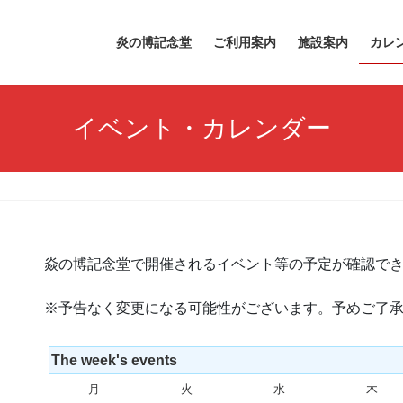
炎の博記念堂
ご利用案内
施設案内
カレ
イベント・カレンダー
焱の博記念堂で開催されるイベント等の予定が確認で
※予告なく変更になる可能性がございます。予めご了
The week's events
月
月
火
火
水
水
木
木