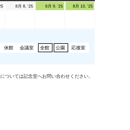
曜
曜
曜
2025
2025
2025
2025
25
8月 8, '25
8月 9, '25
8月 10, '25
日
日
日
年
年
年
年
8
8
8
8
月
月
月
月
7
8
9
10
日
日
日
日
休館
会議室
全館
公園
応接室
細については記念堂へお問い合わせください。