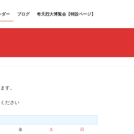
ンダー
ブログ
奇天烈大博覧会【特設ページ】
きます。
承ください
金
金
土
土
日
日