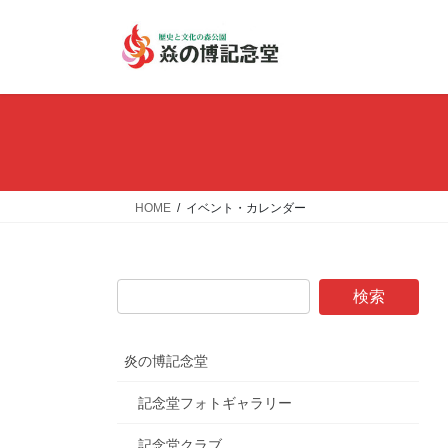
コ
ナ
ン
ビ
テ
ゲ
ン
ー
ツ
シ
へ
ョ
ス
ン
キ
に
ッ
移
HOME
イベント・カレンダー
プ
動
炎の博記念堂
記念堂フォトギャラリー
記念堂クラブ