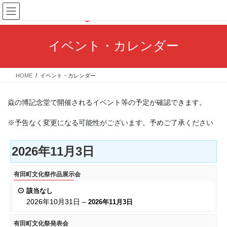
コ
ナ
ン
ビ
テ
ゲ
ン
ー
イベント・カレンダー
ツ
シ
へ
ョ
ス
ン
HOME
イベント・カレンダー
キ
に
ッ
移
プ
動
焱の博記念堂で開催されるイベント等の予定が確認できます。
※予告なく変更になる可能性がございます。予めご了承ください
2026年11月3日
有
有田町文化祭作品展示会
田
該当なし
町
2026年10月31日
–
2026年11月3日
文
化
有
有田町文化祭発表会
祭