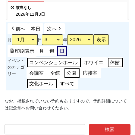
田
作
該当なし
町
品
2026年11月3日
文
展
化
示
前へ
本日
次へ
祭
会
発
月
日
年
表
会
印刷
表示
月
週
日
イベント
コンベンションホール
ホワイエ
休館
のカテゴ
会議室
全館
公園
応接室
リー
文化ホール
すべて
なお、掲載されていない予約もありますので、予約詳細について
は記念堂へお問い合わせください。