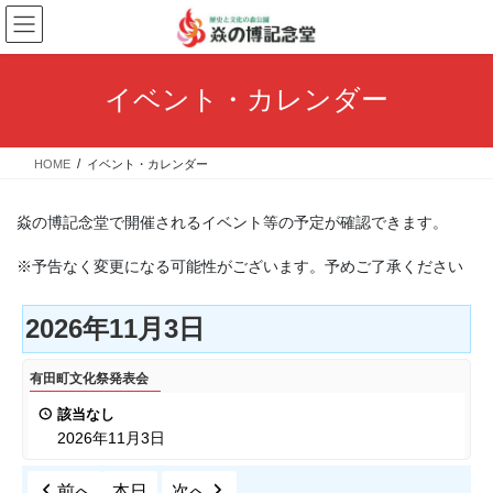
コ
ナ
ン
ビ
テ
ゲ
ン
ー
イベント・カレンダー
ツ
シ
へ
ョ
ス
ン
HOME
イベント・カレンダー
キ
に
ッ
移
プ
動
焱の博記念堂で開催されるイベント等の予定が確認できます。
※予告なく変更になる可能性がございます。予めご了承ください
2026年11月3日
有
有田町文化祭発表会
田
該当なし
町
2026年11月3日
文
化
前へ
本日
次へ
祭