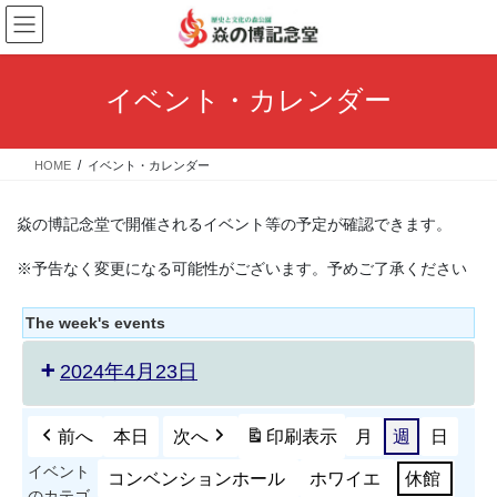
コ
ナ
ン
ビ
テ
ゲ
ン
ー
イベント・カレンダー
ツ
シ
へ
ョ
ス
ン
HOME
イベント・カレンダー
キ
に
ッ
移
プ
動
焱の博記念堂で開催されるイベント等の予定が確認できます。
※予告なく変更になる可能性がございます。予めご了承ください
The week's events
2024年4月23日
前へ
本日
次へ
印刷
表示
月
週
日
イベント
コンベンションホール
ホワイエ
休館
のカテゴ