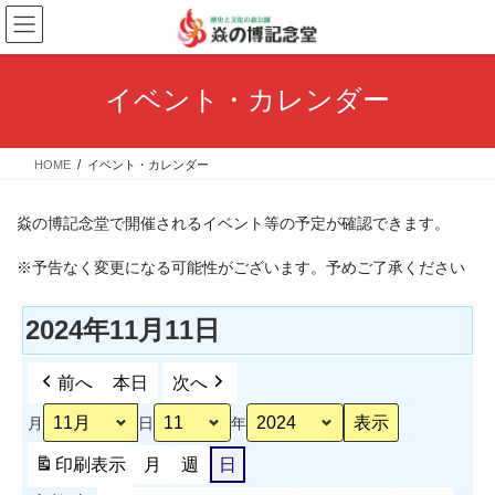
コ
ナ
ン
ビ
テ
ゲ
ン
ー
イベント・カレンダー
ツ
シ
へ
ョ
ス
ン
HOME
イベント・カレンダー
キ
に
ッ
移
プ
動
焱の博記念堂で開催されるイベント等の予定が確認できます。
※予告なく変更になる可能性がございます。予めご了承ください
2024年11月11日
前へ
本日
次へ
月
日
年
印刷
表示
月
週
日