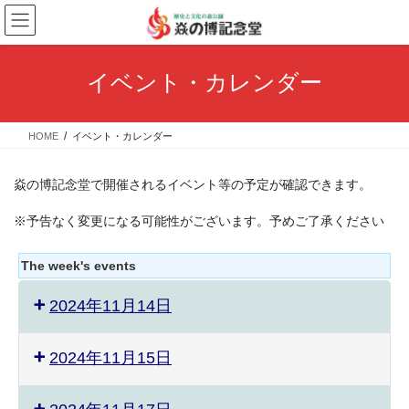
コ
ナ
ン
ビ
テ
ゲ
ン
ー
イベント・カレンダー
ツ
シ
へ
ョ
ス
ン
HOME
イベント・カレンダー
キ
に
ッ
移
プ
動
焱の博記念堂で開催されるイベント等の予定が確認できます。
※予告なく変更になる可能性がございます。予めご了承ください
The week's events
2024年11月14日
2024年11月15日