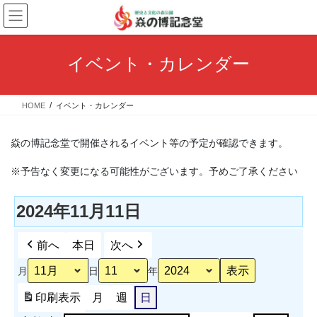
コ
ナ
ン
ビ
テ
ゲ
ン
ー
イベント・カレンダー
ツ
シ
へ
ョ
ス
ン
HOME
イベント・カレンダー
キ
に
ッ
移
プ
動
焱の博記念堂で開催されるイベント等の予定が確認できます。
※予告なく変更になる可能性がございます。予めご了承ください
2024年11月11日
前へ
本日
次へ
月
日
年
印刷
表示
月
週
日