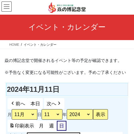
コ
ナ
ン
ビ
テ
ゲ
ン
ー
イベント・カレンダー
ツ
シ
へ
ョ
ス
ン
HOME
イベント・カレンダー
キ
に
ッ
移
プ
動
焱の博記念堂で開催されるイベント等の予定が確認できます。
※予告なく変更になる可能性がございます。予めご了承ください
2024年11月11日
前へ
本日
次へ
月
日
年
印刷
表示
月
週
日