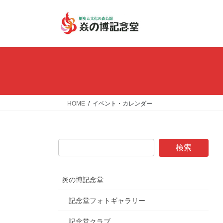
コ
ナ
ン
ビ
テ
ゲ
ン
ー
ツ
シ
へ
ョ
ス
ン
キ
に
ッ
移
HOME
イベント・カレンダー
プ
動
炎の博記念堂
記念堂フォトギャラリー
記念堂クラブ