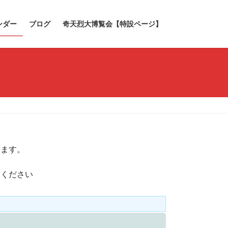
ンダー
ブログ
奇天烈大博覧会【特設ページ】
きます。
承ください