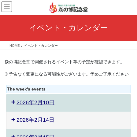
コ
ナ
ン
ビ
テ
ゲ
ン
ー
イベント・カレンダー
ツ
シ
へ
ョ
ス
ン
HOME
イベント・カレンダー
キ
に
ッ
移
プ
動
焱の博記念堂で開催されるイベント等の予定が確認できます。
※予告なく変更になる可能性がございます。予めご了承ください
The week's events
2026年2月10日
2026年2月14日