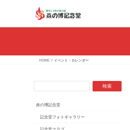
コ
ナ
ン
ビ
テ
ゲ
ン
ー
ツ
シ
へ
ョ
ス
ン
キ
に
ッ
移
HOME
イベント・カレンダー
プ
動
炎の博記念堂
記念堂フォトギャラリー
記念堂クラブ