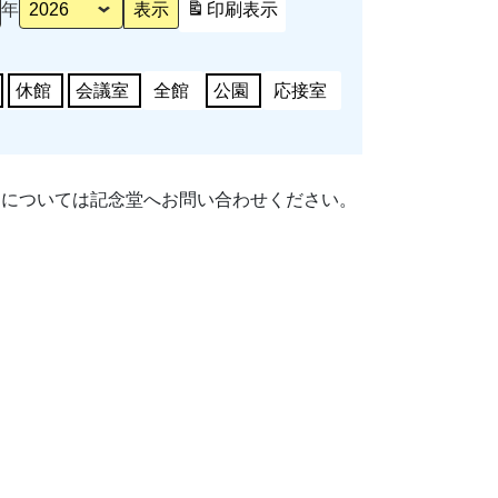
年
印刷
表示
休館
会議室
全館
公園
応接室
細については記念堂へお問い合わせください。