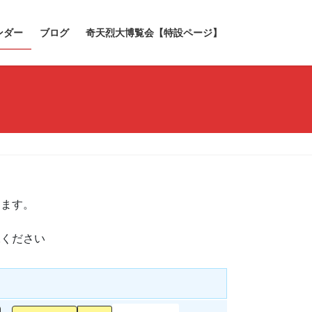
ンダー
ブログ
奇天烈大博覧会【特設ページ】
きます。
承ください