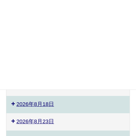
2026年8月3日
2026年8月4日
2026年8月8日
ぴ
ス
2026年8月9日
あ
ポ
の
ー
教
ツ
2026年8月12日
室
能
発
力
表
測
2026年8月17日
会
定
会
2026年8月18日
準
備
2026年8月23日