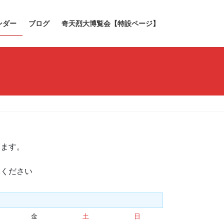
ンダー
ブログ
奇天烈大博覧会【特設ページ】
きます。
承ください
金
金
土
土
日
日