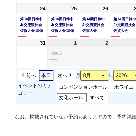
17
ベ
18
ベ
19
24
2026
(1
25
2026
(1
26
2026
(1
日
ン
日
ン
日
年
件
年
件
年
件
第34回日韓中
第34回日韓中
第34回日韓中
第34回日韓中
ト)
ト)
8
の
8
の
8
の
Jr交流競技会
Jr交流競技会
Jr交流競技会
Jr交流競技会
佐賀大会 準備
佐賀大会 準備
佐賀大会
佐賀大会
月
イ
月
イ
月
イ
24
ベ
25
ベ
26
ベ
31
2026
1
2026
(1
2
2026
日
ン
日
ン
日
ン
年
年
件
年
休館日
ト)
ト)
ト)
8
9
の
9
月
月
イ
月
31
1
ベ
2
前へ
本日
次へ
月
年
日
日
ン
日
イベントのカテ
コンベンションホール
ホワイエ
ト)
ゴリー
文化ホール
すべて
なお、掲載されていない予約もありますので、予約詳