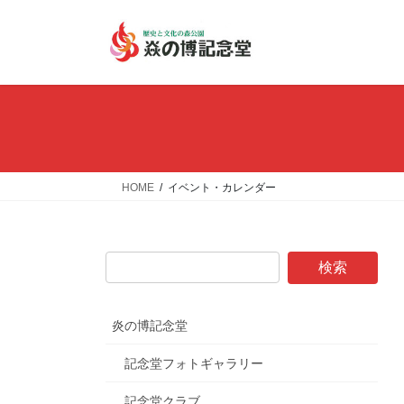
コ
ナ
ン
ビ
テ
ゲ
ン
ー
ツ
シ
へ
ョ
ス
ン
キ
に
ッ
移
HOME
イベント・カレンダー
プ
動
炎の博記念堂
記念堂フォトギャラリー
記念堂クラブ