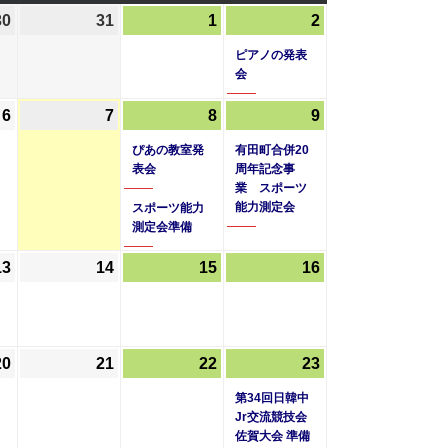
曜
曜
曜
30
2026
31
2026
1
2026
2
2026
(1
日
日
日
年
年
年
年
件
ピアノの発表
7
7
8
8
の
会
月
月
月
月
イ
6
2026
7
2026
8
2026
(2
9
2026
(1
30
31
1
2
ベ
年
年
年
件
年
件
日
日
日
日
ン
ぴあの教室発
有田町合併20
8
8
8
の
8
の
表会
周年記念事
ト)
業 スポーツ
月
月
月
イ
月
イ
能力測定会
スポーツ能力
6
7
8
ベ
9
ベ
測定会準備
日
日
日
ン
日
ン
ト)
ト)
13
2026
14
2026
15
2026
16
2026
年
年
年
年
8
8
8
8
月
月
月
月
20
2026
21
2026
22
2026
23
2026
(1
13
14
15
16
年
年
年
年
件
日
日
日
日
第34回日韓中
8
8
8
8
の
Jr交流競技会
佐賀大会 準備
月
月
月
月
イ