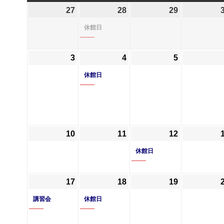
曜
曜
曜
曜
27
2026
28
2026
(1
29
2026
日
日
日
日
年
年
件
年
休館日
7
7
の
7
月
月
イ
月
3
2026
4
2026
(1
5
2026
27
28
ベ
29
年
年
件
年
日
日
ン
日
休館日
8
8
の
8
ト)
月
月
イ
月
3
4
ベ
5
日
日
ン
日
ト)
10
2026
11
2026
12
2026
(1
年
年
年
件
休館日
8
8
8
の
月
月
月
イ
17
2026
(1
18
2026
(1
19
2026
10
11
12
ベ
年
件
年
件
年
日
日
日
ン
講習会
休館日
8
の
8
の
8
ト)
月
イ
月
イ
月