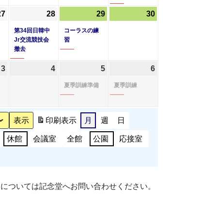
20
21
22
23
ベ
27
2026
(1
28
2026
(1
29
2026
(1
30
2026
日
日
日
日
ン
年
件
年
件
年
件
年
第34回日韓中
コーラスの練
ト)
8
の
8
の
8
の
8
Jr交流競技会
習
撤去
月
イ
月
イ
月
イ
月
27
ベ
28
ベ
29
ベ
30
3
2026
4
2026
5
2026
(1
6
2026
(1
日
ン
日
ン
日
ン
日
年
年
年
件
年
件
夏季訓練準備
夏季訓練
ト)
ト)
ト)
9
9
9
の
9
の
月
月
月
イ
月
イ
3
4
5
ベ
6
ベ
印刷
表示
月
週
日
日
日
日
ン
日
ン
休館
会議室
全館
公園
応接室
ト)
ト)
細については記念堂へお問い合わせください。