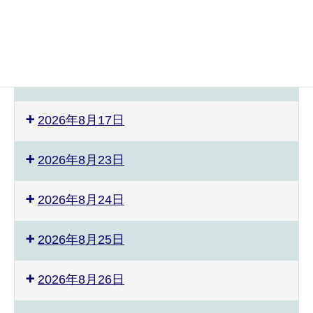
2026年8月3日
2026年8月8日
ぴ
ス
2026年8月9日
あ
ポ
の
ー
教
ツ
2026年8月17日
室
能
発
力
表
測
2026年8月23日
会
定
会
2026年8月24日
準
備
2026年8月25日
2026年8月26日