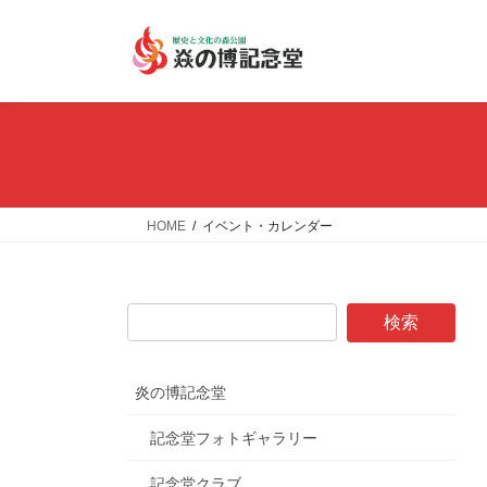
コ
ナ
ン
ビ
テ
ゲ
ン
ー
ツ
シ
へ
ョ
ス
ン
キ
に
ッ
移
HOME
イベント・カレンダー
プ
動
炎の博記念堂
記念堂フォトギャラリー
記念堂クラブ