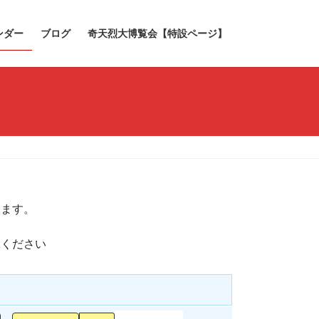
ンダー
ブログ
奇天烈大博覧会【特設ページ】
きます。
承ください