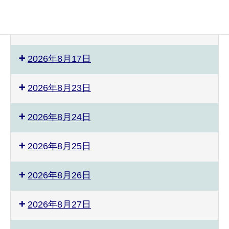
2026年8月8日
ぴ
ス
2026年8月9日
あ
ポ
の
ー
教
ツ
2026年8月17日
室
能
発
力
表
測
2026年8月23日
会
定
会
2026年8月24日
準
備
2026年8月25日
2026年8月26日
2026年8月27日