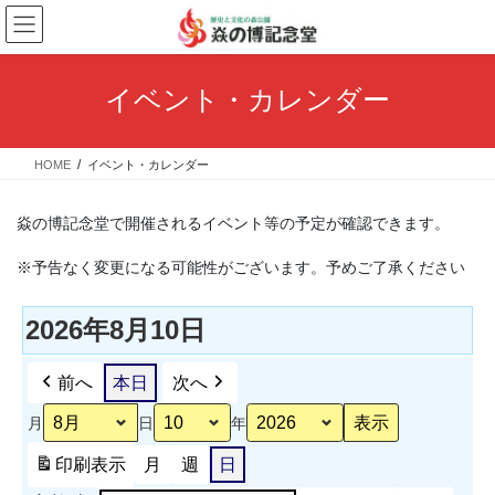
コ
ナ
ン
ビ
テ
ゲ
ン
ー
イベント・カレンダー
ツ
シ
へ
ョ
ス
ン
HOME
イベント・カレンダー
キ
に
ッ
移
プ
動
焱の博記念堂で開催されるイベント等の予定が確認できます。
※予告なく変更になる可能性がございます。予めご了承ください
2026年8月10日
前へ
本日
次へ
月
日
年
印刷
表示
月
週
日