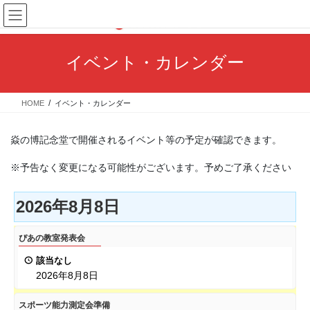
コ
ナ
ン
ビ
テ
ゲ
ン
ー
イベント・カレンダー
ツ
シ
へ
ョ
ス
ン
HOME
イベント・カレンダー
キ
に
ッ
移
プ
動
焱の博記念堂で開催されるイベント等の予定が確認できます。
※予告なく変更になる可能性がございます。予めご了承ください
2026年8月8日
ぴ
ぴあの教室発表会
あ
該当なし
の
2026年8月8日
教
室
ス
スポーツ能力測定会準備
発