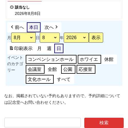
ポ
表
該当なし
ー
会
2026年8月8日
ツ
能
前へ
本日
次へ
力
測
月
日
年
定
会
印刷
表示
月
週
日
準
イベント
備
コンベンションホール
ホワイエ
休館
のカテゴ
会議室
全館
公園
応接室
リー
文化ホール
すべて
なお、掲載されていない予約もありますので、予約詳細について
は記念堂へお問い合わせください。