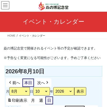
コ
ナ
ン
ビ
テ
ゲ
ン
ー
イベント・カレンダー
ツ
シ
へ
ョ
ス
ン
HOME
イベント・カレンダー
キ
に
ッ
移
プ
動
焱の博記念堂で開催されるイベント等の予定が確認できます。
※予告なく変更になる可能性がございます。予めご了承ください
2026年8月10日
前へ
本日
次へ
月
日
年
印刷
表示
月
週
日