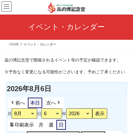
コ
ナ
ン
ビ
テ
ゲ
ン
ー
イベント・カレンダー
ツ
シ
へ
ョ
ス
ン
HOME
イベント・カレンダー
キ
に
ッ
移
プ
動
焱の博記念堂で開催されるイベント等の予定が確認できます。
※予告なく変更になる可能性がございます。予めご了承ください
2026年8月6日
前へ
本日
次へ
月
日
年
印刷
表示
月
週
日