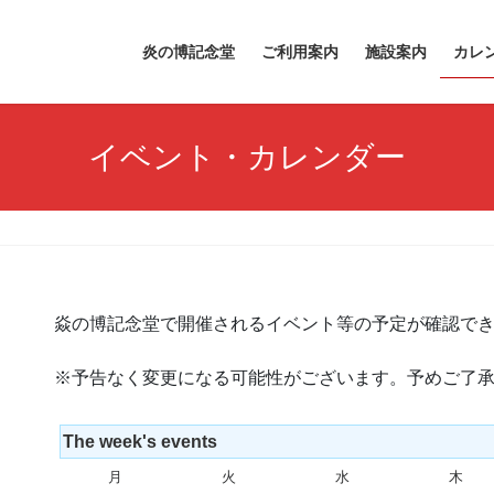
炎の博記念堂
ご利用案内
施設案内
カレ
イベント・カレンダー
焱の博記念堂で開催されるイベント等の予定が確認で
※予告なく変更になる可能性がございます。予めご了
The week's events
月
月
火
火
水
水
木
木