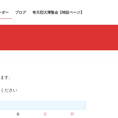
ンダー
ブログ
奇天烈大博覧会【特設ページ】
きます。
承ください
金
金
土
土
日
日