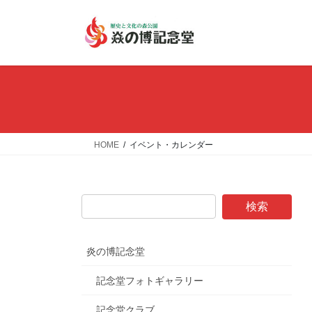
コ
ナ
ン
ビ
テ
ゲ
ン
ー
ツ
シ
へ
ョ
ス
ン
キ
に
ッ
移
HOME
イベント・カレンダー
プ
動
炎の博記念堂
記念堂フォトギャラリー
記念堂クラブ