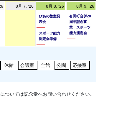
曜
曜
曜
2026
2026
2026
(2
2026
(1
26
8月 7, '26
8月 8, '26
8月 9, '26
日
日
日
年
年
年
件
年
件
ぴあの教室発
有田町合併20
8
8
8
の
8
の
表会
周年記念事
業 スポーツ
月
月
月
イ
月
イ
能力測定会
スポーツ能力
6
7
8
ベ
9
ベ
測定会準備
日
日
日
ン
日
ン
ト)
ト)
休館
会議室
全館
公園
応接室
細については記念堂へお問い合わせください。