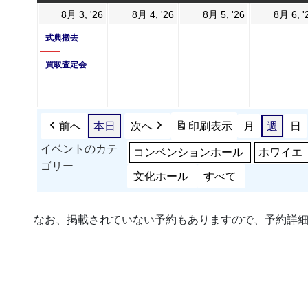
曜
曜
曜
曜
2026
(2
2026
2026
8月 3, '26
8月 4, '26
8月 5, '26
8月 6, '
日
日
日
日
年
件
年
年
式典撤去
8
の
8
8
買取査定会
月
イ
月
月
3
ベ
4
5
日
ン
日
日
ト)
前へ
本日
次へ
印刷
表示
月
週
日
イベントのカテ
コンベンションホール
ホワイエ
ゴリー
文化ホール
すべて
なお、掲載されていない予約もありますので、予約詳