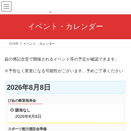
コ
ナ
ン
ビ
テ
ゲ
ン
ー
イベント・カレンダー
ツ
シ
へ
ョ
ス
ン
HOME
イベント・カレンダー
キ
に
ッ
移
プ
動
焱の博記念堂で開催されるイベント等の予定が確認できます。
※予告なく変更になる可能性がございます。予めご了承ください
2026年8月8日
ぴ
ぴあの教室発表会
あ
該当なし
の
2026年8月8日
教
室
ス
スポーツ能力測定会準備
発