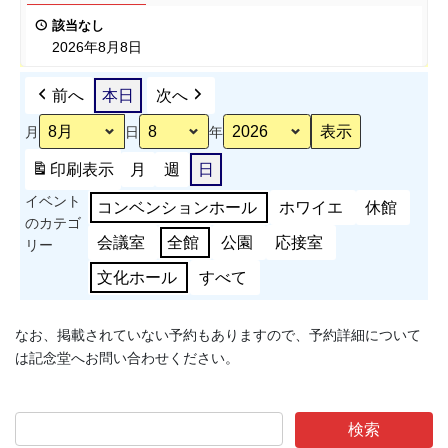
ポ
表
該当なし
ー
会
2026年8月8日
ツ
能
前へ
本日
次へ
力
測
月
日
年
定
会
印刷
表示
月
週
日
準
イベント
備
コンベンションホール
ホワイエ
休館
のカテゴ
会議室
全館
公園
応接室
リー
文化ホール
すべて
なお、掲載されていない予約もありますので、予約詳細について
は記念堂へお問い合わせください。