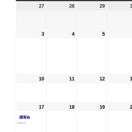
曜
曜
曜
曜
27
2026
28
2026
29
2026
日
日
日
日
年
年
年
7
7
7
月
月
月
3
2026
4
2026
5
2026
27
28
29
年
年
年
日
日
日
8
8
8
月
月
月
3
4
5
日
日
日
10
2026
11
2026
12
2026
年
年
年
8
8
8
月
月
月
17
2026
(1
18
2026
19
2026
10
11
12
年
件
年
年
日
日
日
講習会
8
の
8
8
月
イ
月
月