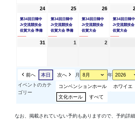
17
ベ
18
19
24
2026
(1
25
2026
(1
26
2026
(1
日
ン
日
日
年
件
年
件
年
件
第34回日韓中
第34回日韓中
第34回日韓中
第34回日韓中
ト)
8
の
8
の
8
の
Jr交流競技会
Jr交流競技会
Jr交流競技会
Jr交流競技会
佐賀大会 準備
佐賀大会 準備
佐賀大会
佐賀大会
月
イ
月
イ
月
イ
24
ベ
25
ベ
26
ベ
31
2026
1
2026
2
2026
日
ン
日
ン
日
ン
年
年
年
ト)
ト)
ト)
8
9
9
月
月
月
31
1
2
前へ
本日
次へ
月
年
日
日
日
イベントのカテ
コンベンションホール
ホワイエ
ゴリー
文化ホール
すべて
なお、掲載されていない予約もありますので、予約詳