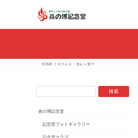
コ
ナ
ン
ビ
テ
ゲ
ン
ー
ツ
シ
へ
ョ
ス
ン
キ
に
ッ
移
HOME
イベント・カレンダー
プ
動
炎の博記念堂
記念堂フォトギャラリー
記念堂クラブ