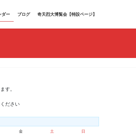
ンダー
ブログ
奇天烈大博覧会【特設ページ】
きます。
承ください
金
金
土
土
日
日