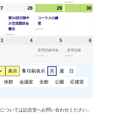
20
21
22
23
ベ
27
2026
(1
28
2026
(1
29
2026
(1
30
2026
日
日
日
日
ン
年
件
年
件
年
件
年
第34回日韓中
コーラスの練
ト)
8
の
8
の
8
の
8
Jr交流競技会
習
撤去
月
イ
月
イ
月
イ
月
27
ベ
28
ベ
29
ベ
30
3
2026
4
2026
5
2026
(1
6
2026
(1
日
ン
日
ン
日
ン
日
年
年
年
件
年
件
夏季訓練準備
夏季訓練
ト)
ト)
ト)
9
9
9
の
9
の
月
月
月
イ
月
イ
3
4
5
ベ
6
ベ
印刷
表示
月
週
日
日
日
日
ン
日
ン
休館
会議室
全館
公園
応接室
ト)
ト)
細については記念堂へお問い合わせください。