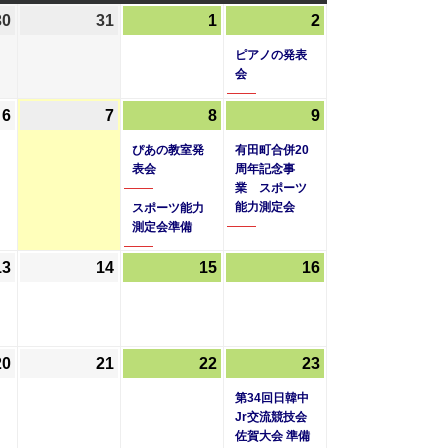
曜
曜
曜
30
2026
31
2026
1
2026
2
2026
(1
日
日
日
年
年
年
年
件
ピアノの発表
7
7
8
8
の
会
月
月
月
月
イ
6
2026
7
2026
8
2026
(2
9
2026
(1
30
31
1
2
ベ
年
年
年
件
年
件
日
日
日
日
ン
ぴあの教室発
有田町合併20
8
8
8
の
8
の
表会
周年記念事
ト)
業 スポーツ
月
月
月
イ
月
イ
能力測定会
スポーツ能力
6
7
8
ベ
9
ベ
測定会準備
日
日
日
ン
日
ン
ト)
ト)
13
2026
14
2026
15
2026
16
2026
年
年
年
年
8
8
8
8
月
月
月
月
20
2026
21
2026
22
2026
23
2026
(1
13
14
15
16
年
年
年
年
件
日
日
日
日
第34回日韓中
8
8
8
8
の
Jr交流競技会
佐賀大会 準備
月
月
月
月
イ