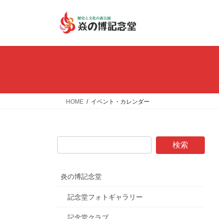
コ
ナ
ン
ビ
テ
ゲ
ン
ー
ツ
シ
へ
ョ
ス
ン
キ
に
ッ
移
HOME
イベント・カレンダー
プ
動
炎の博記念堂
記念堂フォトギャラリー
記念堂クラブ