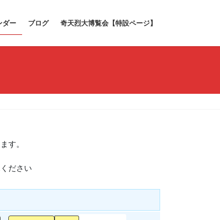
ンダー
ブログ
奇天烈大博覧会【特設ページ】
きます。
承ください