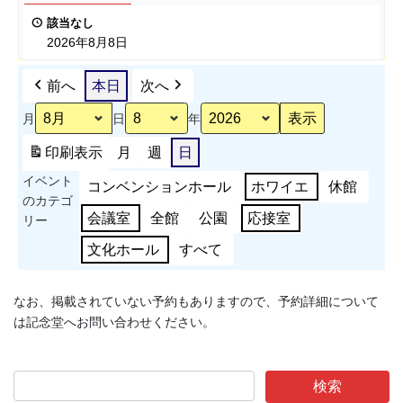
ポ
表
該当なし
ー
会
2026年8月8日
ツ
能
前へ
本日
次へ
力
測
月
日
年
定
会
印刷
表示
月
週
日
準
イベント
備
コンベンションホール
ホワイエ
休館
のカテゴ
会議室
全館
公園
応接室
リー
文化ホール
すべて
なお、掲載されていない予約もありますので、予約詳細について
は記念堂へお問い合わせください。