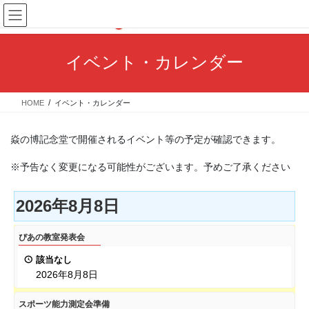
コ
ナ
ン
ビ
テ
ゲ
ン
ー
イベント・カレンダー
ツ
シ
へ
ョ
ス
ン
HOME
イベント・カレンダー
キ
に
ッ
移
プ
動
焱の博記念堂で開催されるイベント等の予定が確認できます。
※予告なく変更になる可能性がございます。予めご了承ください
2026年8月8日
ぴ
ぴあの教室発表会
あ
該当なし
の
2026年8月8日
教
室
ス
スポーツ能力測定会準備
発