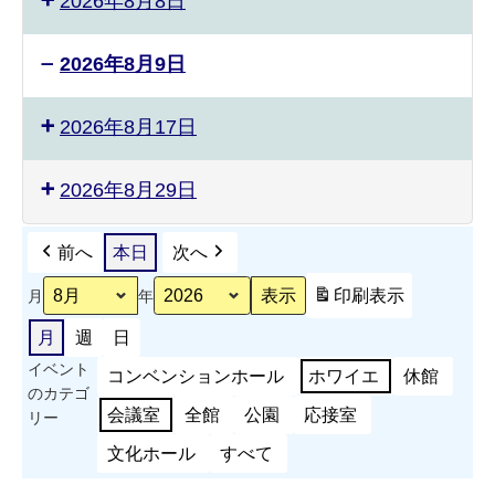
2026年8月8日
2026年8月9日
有
2026年8月17日
田
町
合
2026年8月29日
併
20
周
前へ
本日
次へ
年
印刷
表示
月
年
記
念
月
週
日
事
イベント
業
コンベンションホール
ホワイエ
休館
のカテゴ
ス
会議室
全館
公園
応接室
リー
ポ
ー
文化ホール
すべて
ツ
能