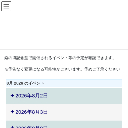
コ
ナ
ン
ビ
テ
ゲ
ン
ー
イベント・カレンダー
ツ
シ
へ
ョ
ス
ン
HOME
イベント・カレンダー
キ
に
ッ
移
プ
動
焱の博記念堂で開催されるイベント等の予定が確認できます。
※予告なく変更になる可能性がございます。予めご了承ください
8月 2026 のイベント
2026年8月2日
2026年8月3日