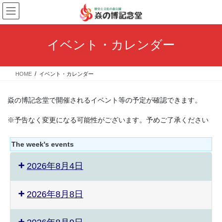
コ
ナ
ン
ビ
テ
ゲ
ン
ー
イベント・カレンダー
ツ
シ
へ
ョ
ス
ン
HOME
イベント・カレンダー
キ
に
ッ
移
プ
動
焱の博記念堂で開催されるイベント等の予定が確認できます。
※予告なく変更になる可能性がございます。予めご了承ください
The week's events
2026年8月4日
2026年8月8日