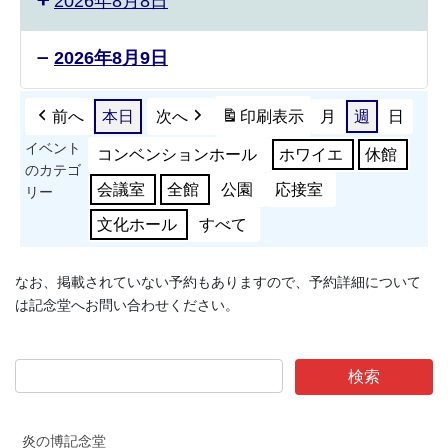
2026年8月8日
2026年8月9日
有
田
前へ
本日
次へ
印刷
表示
月
週
日
町
イベント
コンベンションホール
ホワイエ
休館
合
のカテゴ
併
会議室
全館
公園
応接室
リー
20
文化ホール
すべて
周
年
記
なお、掲載されていない予約もありますので、予約詳細について
念
は記念堂へお問い合わせください。
事
業
ス
ポ
ー
ツ
炎の博記念堂
能