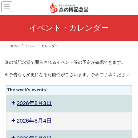
コ
ナ
ン
ビ
テ
ゲ
ン
ー
イベント・カレンダー
ツ
シ
へ
ョ
ス
ン
HOME
イベント・カレンダー
キ
に
ッ
移
プ
動
焱の博記念堂で開催されるイベント等の予定が確認できます。
※予告なく変更になる可能性がございます。予めご了承ください
The week's events
2026年8月3日
2026年8月4日