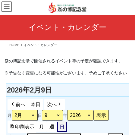
コ
ナ
ン
ビ
テ
ゲ
ン
ー
イベント・カレンダー
ツ
シ
へ
ョ
ス
ン
HOME
イベント・カレンダー
キ
に
ッ
移
プ
動
焱の博記念堂で開催されるイベント等の予定が確認できます。
※予告なく変更になる可能性がございます。予めご了承ください
2026年2月9日
前へ
本日
次へ
月
日
年
印刷
表示
月
週
日