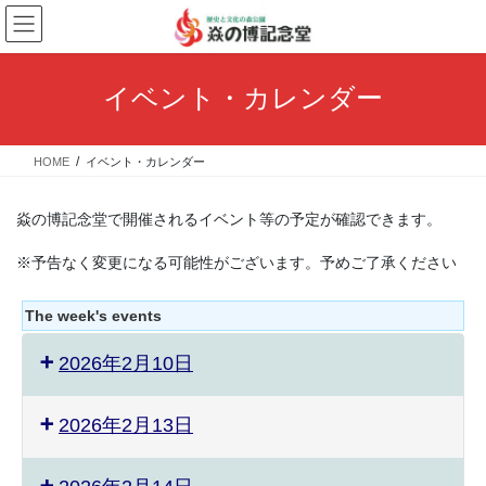
コ
ナ
ン
ビ
テ
ゲ
ン
ー
イベント・カレンダー
ツ
シ
へ
ョ
ス
ン
HOME
イベント・カレンダー
キ
に
ッ
移
プ
動
焱の博記念堂で開催されるイベント等の予定が確認できます。
※予告なく変更になる可能性がございます。予めご了承ください
The week's events
2026年2月10日
2026年2月13日