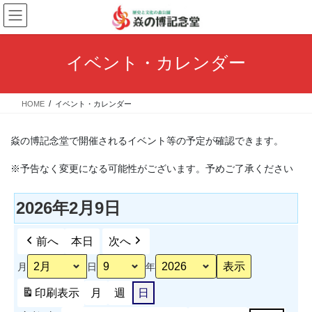
コ
ナ
ン
ビ
テ
ゲ
ン
ー
イベント・カレンダー
ツ
シ
へ
ョ
ス
ン
HOME
イベント・カレンダー
キ
に
ッ
移
プ
動
焱の博記念堂で開催されるイベント等の予定が確認できます。
※予告なく変更になる可能性がございます。予めご了承ください
2026年2月9日
前へ
本日
次へ
月
日
年
印刷
表示
月
週
日