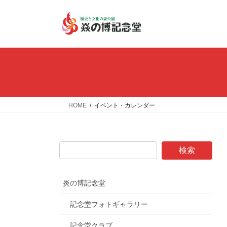
コ
ナ
ン
ビ
テ
ゲ
ン
ー
ツ
シ
へ
ョ
ス
ン
キ
に
ッ
移
HOME
イベント・カレンダー
プ
動
炎の博記念堂
記念堂フォトギャラリー
記念堂クラブ