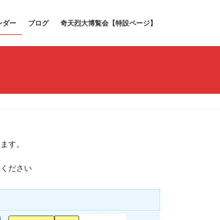
ンダー
ブログ
奇天烈大博覧会【特設ページ】
きます。
承ください