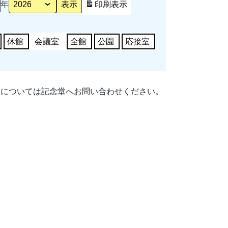
年
印刷
表示
休館
会議室
全館
公園
応接室
細については記念堂へお問い合わせください。