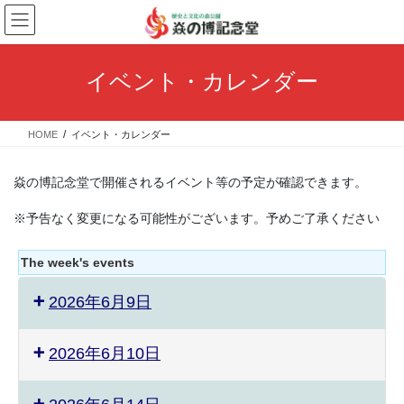
コ
ナ
ン
ビ
テ
ゲ
ン
ー
イベント・カレンダー
ツ
シ
へ
ョ
ス
ン
HOME
イベント・カレンダー
キ
に
ッ
移
プ
動
焱の博記念堂で開催されるイベント等の予定が確認できます。
※予告なく変更になる可能性がございます。予めご了承ください
The week's events
2026年6月9日
2026年6月10日