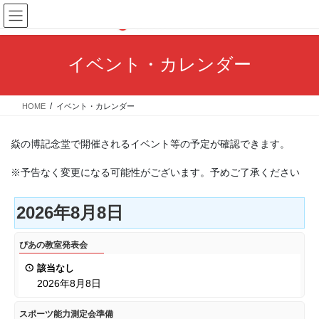
コ
ナ
ン
ビ
テ
ゲ
ン
ー
イベント・カレンダー
ツ
シ
へ
ョ
ス
ン
HOME
イベント・カレンダー
キ
に
ッ
移
プ
動
焱の博記念堂で開催されるイベント等の予定が確認できます。
※予告なく変更になる可能性がございます。予めご了承ください
2026年8月8日
ぴ
ぴあの教室発表会
あ
該当なし
の
2026年8月8日
教
室
ス
スポーツ能力測定会準備
発