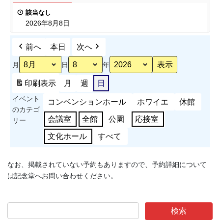
ポ
表
該当なし
ー
会
2026年8月8日
ツ
能
前へ
本日
次へ
力
測
月
日
年
定
会
印刷
表示
月
週
日
準
イベント
備
コンベンションホール
ホワイエ
休館
のカテゴ
会議室
全館
公園
応接室
リー
文化ホール
すべて
なお、掲載されていない予約もありますので、予約詳細について
は記念堂へお問い合わせください。