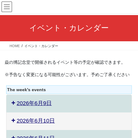
コ
ナ
ン
ビ
テ
ゲ
ン
ー
イベント・カレンダー
ツ
シ
へ
ョ
ス
ン
HOME
イベント・カレンダー
キ
に
ッ
移
プ
動
焱の博記念堂で開催されるイベント等の予定が確認できます。
※予告なく変更になる可能性がございます。予めご了承ください
The week's events
2026年6月9日
2026年6月10日